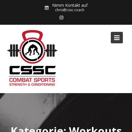
Skip
Nimm Kontakt auf
to
chris@cssc.coach
content
Kategorie:
Workouts