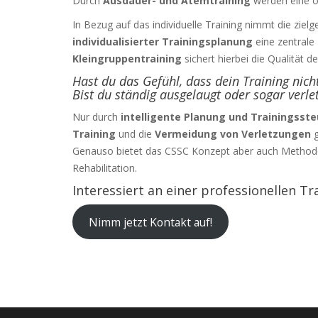
Durch
Ausdauer- und Atemtraining
werden eine op
In Bezug auf das individuelle Training nimmt die zielg
individualisierter Trainingsplanung
eine zentrale 
Kleingruppentraining
sichert hierbei die Qualität 
Hast du das Gefühl, dass dein Training nich
Bist du ständig ausgelaugt oder sogar verle
Nur durch
intelligente Planung und Trainingsst
Training
und die
Vermeidung von Verletzungen
g
Genauso bietet das CSSC Konzept aber auch Metho
Rehabilitation.
Interessiert an einer professionellen T
Nimm jetzt Kontakt auf!