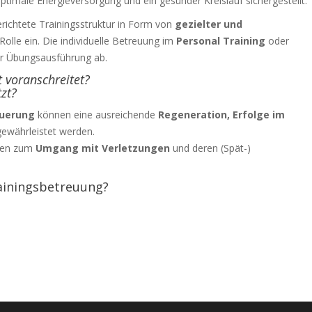
timale Energieversorgung und ein gesunder Kreislauf sichergestellt.
erichtete Trainingsstruktur
in Form von
gezielter und
Rolle ein. Die individuelle Betreuung im
Personal Training
oder
der Übungsausführung ab.
t voranschreitet?
tzt?
euerung
können eine ausreichende
Regeneration, Erfolge im
ewährleistet werden.
den zum
Umgang mit Verletzungen
und deren (Spät-)
rainingsbetreuung?